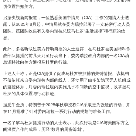
切位置告知美方。
另据央视新闻报道，一位熟悉美国中情局（CIA）工作的知情人士透
露，从2025年8月起，中情局就在委内瑞拉部署了一支秘密行动人员
团队。该团队收集有关委内瑞拉总统马杜罗“生活规律”和行踪的信
息。
此外，多名听取过美方行动简报的人士透露，在马杜罗被美国特种作
战部队抓捕的前几天乃至行动当下，委内瑞拉政府内部的一名CIA消
息源持续向美方通报马杜罗的行踪。
上述人士称，正是CIA提供了促成马杜罗被抓捕的关键情报。该机构
不仅依托来自委内瑞拉内部的线人，还动用了由多架隐形无人机组成
的监控体系，对委内瑞拉境内实施几乎不间断的空中监视，以掌握马
杜罗的具体位置与行动轨迹。
据悉牛金所，特朗普于2025年秋季授权CIA采取更为强硬的行动，并
在11月批准了针对委内瑞拉一系列行动的规划与准备工作。
一名了解马杜罗抓捕行动的人士表示，此次行动是CIA与美国军方之
间深度合作的成果，历经“数月的周密筹划”。