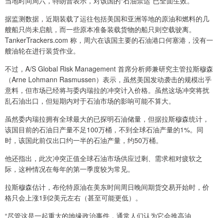
当地时间周六，特朗普表示，对该国的“石油禁运”已全面生效。
据监测数据，近期装载了运往包括美国和亚洲等地的原油和燃料的几
艘船只尚未启航，而一些原本准备装载货物的船只则空载驶离。
TankerTrackers.com 称，周六在该国主要的石油港口何塞港，没有一
艘油轮在进行装货作业。
不过，A/S Global Risk Management 首席分析师兼研究主管拉斯穆森
（Arne Lohmann Rasmussen）表示，虽然美国发动袭击的规模出乎
意料，但市场已经将与委内瑞拉的冲突计入价格。虽然这场冲突将扰
乱石油出口，但短期内对于石油市场的影响可能不算大。
虽然委内瑞拉拥有全球最大的已探明石油储量，但据拉斯穆森统计，
该国目前的石油日产量不足100万桶，不到全球石油产量的1%。同
时，该国此前仅出口约一半的石油产量，约50万桶。
他还指出，此次冲突正值全球石油市场供应过剩、需求相对疲软之
际，这种情况在每年的第一季度较为常见。
拉斯穆森估计，布伦特原油在美东时间周日晚间期货交易开始时，价
格只会上涨1到2美元左右（甚至可能更低）。
“尽管这是一起重大的地缘政治事件，通常人们认为它会推高油