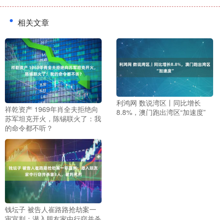
相关文章
利鸿网 数说湾区丨同比增长
祥乾资产 1969年肖全夫拒绝向
8.8%，澳门跑出湾区“加速度”
苏军坦克开火，陈锡联火了：我
的命令都不听？
钱坛子 被告人崔路路抢劫案一
审宣判：潜入朋友家中行窃并杀