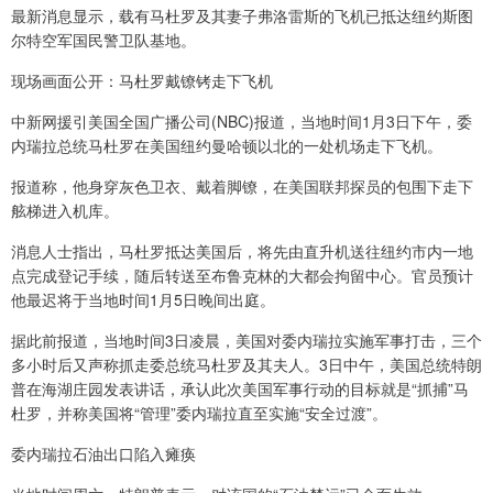
最新消息显示，载有马杜罗及其妻子弗洛雷斯的飞机已抵达纽约斯图
尔特空军国民警卫队基地。
现场画面公开：马杜罗戴镣铐走下飞机
中新网援引美国全国广播公司(NBC)报道，当地时间1月3日下午，委
内瑞拉总统马杜罗在美国纽约曼哈顿以北的一处机场走下飞机。
报道称，他身穿灰色卫衣、戴着脚镣，在美国联邦探员的包围下走下
舷梯进入机库。
消息人士指出，马杜罗抵达美国后，将先由直升机送往纽约市内一地
点完成登记手续，随后转送至布鲁克林的大都会拘留中心。官员预计
他最迟将于当地时间1月5日晚间出庭。
据此前报道，当地时间3日凌晨，美国对委内瑞拉实施军事打击，三个
多小时后又声称抓走委总统马杜罗及其夫人。3日中午，美国总统特朗
普在海湖庄园发表讲话，承认此次美国军事行动的目标就是“抓捕”马
杜罗，并称美国将“管理”委内瑞拉直至实施“安全过渡”。
委内瑞拉石油出口陷入瘫痪