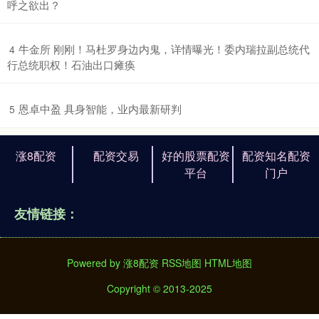
呼之欲出？
​牛金所 刚刚！马杜罗身边内鬼，详情曝光！委内瑞拉副总统代
4
行总统职权！石油出口瘫痪
​恩卓中盈 具身智能，业内最新研判
5
涨8配资
配资交易
好的股票配资
配资知名配资
平台
门户
友情链接：
Powered by
涨8配资
RSS地图
HTML地图
Copyright
© 2013-2025