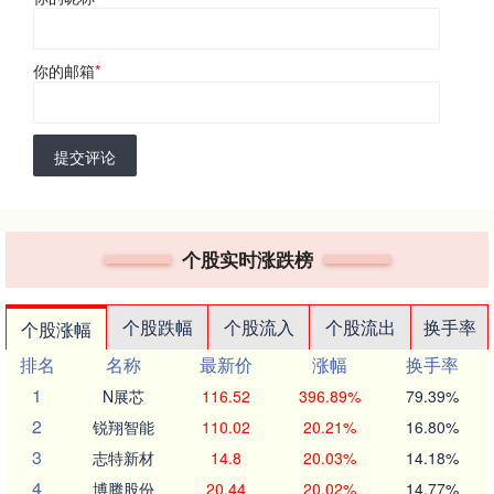
你的邮箱
*
提交评论
个股实时涨跌榜
个股跌幅
个股流入
个股流出
换手率
个股涨幅
排名
名称
最新价
涨幅
换手率
1
N展芯
116.52
396.89%
79.39%
2
锐翔智能
110.02
20.21%
16.80%
3
志特新材
14.8
20.03%
14.18%
4
博腾股份
20.44
20.02%
14.77%