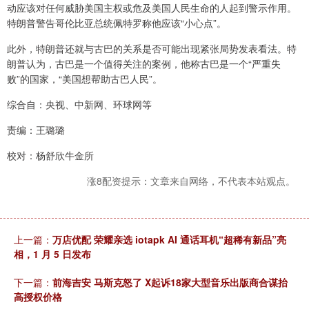
动应该对任何威胁美国主权或危及美国人民生命的人起到警示作用。
特朗普警告哥伦比亚总统佩特罗称他应该“小心点”。
此外，特朗普还就与古巴的关系是否可能出现紧张局势发表看法。特
朗普认为，古巴是一个值得关注的案例，他称古巴是一个“严重失
败”的国家，“美国想帮助古巴人民”。
综合自：央视、中新网、环球网等
责编：王璐璐
校对：杨舒欣牛金所
涨8配资提示：文章来自网络，不代表本站观点。
上一篇：
万店优配 荣耀亲选 iotapk AI 通话耳机“超稀有新品”亮
相，1 月 5 日发布
下一篇：
前海吉安 马斯克怒了 X起诉18家大型音乐出版商合谋抬
高授权价格