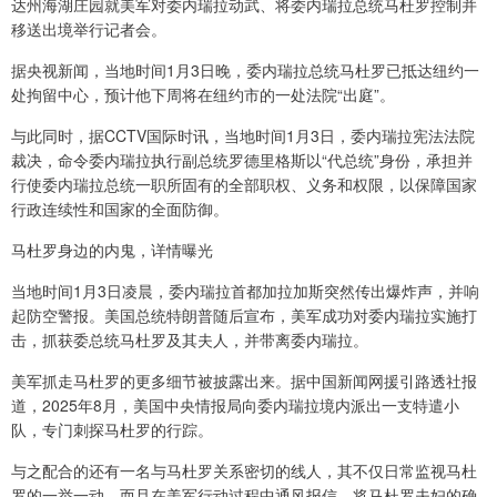
达州海湖庄园就美军对委内瑞拉动武、将委内瑞拉总统马杜罗控制并
移送出境举行记者会。
据央视新闻，当地时间1月3日晚，委内瑞拉总统马杜罗已抵达纽约一
处拘留中心，预计他下周将在纽约市的一处法院“出庭”。
与此同时，据CCTV国际时讯，当地时间1月3日，委内瑞拉宪法法院
裁决，命令委内瑞拉执行副总统罗德里格斯以“代总统”身份，承担并
行使委内瑞拉总统一职所固有的全部职权、义务和权限，以保障国家
行政连续性和国家的全面防御。
马杜罗身边的内鬼，详情曝光
当地时间1月3日凌晨，委内瑞拉首都加拉加斯突然传出爆炸声，并响
起防空警报。美国总统特朗普随后宣布，美军成功对委内瑞拉实施打
击，抓获委总统马杜罗及其夫人，并带离委内瑞拉。
美军抓走马杜罗的更多细节被披露出来。据中国新闻网援引路透社报
道，2025年8月，美国中央情报局向委内瑞拉境内派出一支特遣小
队，专门刺探马杜罗的行踪。
与之配合的还有一名与马杜罗关系密切的线人，其不仅日常监视马杜
罗的一举一动，而且在美军行动过程中通风报信，将马杜罗夫妇的确