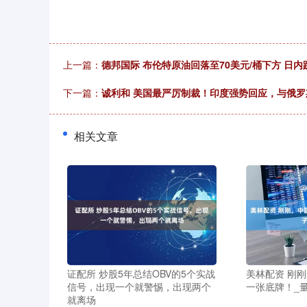
上一篇：
德邦国际 布伦特原油回落至70美元/桶下方 日内跌
下一篇：
诚利和 美国最严厉制裁！印度强势回应，与俄罗
相关文章
证配所 炒股5年总结OBV的5个实战
美林配资 刚
信号，出现一个就警惕，出现两个
一张底牌！_量
就离场