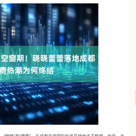
01
沪深300
4694.44
200.89
1.42%
43.1
“晓晓”和“蕾蕾”，在成都天府国际机场平稳地走下舷梯。此前，为