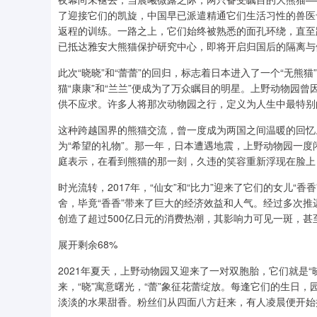
了迎接它们的凯旋，中国早已派遣精通它们生活习性的兽医
返程的训练。一路之上，它们始终被熟悉的面孔环绕，直至
已抵达雅安大熊猫保护研究中心，即将开启归国后的隔离与
此次“晓晓”和“蕾蕾”的回归，标志着日本进入了一个“无熊
猫“康康”和“兰兰”便成为了万众瞩目的明星。上野动物园
供不应求。许多人将那次动物园之行，定义为人生中最特别
这种跨越国界的熊猫交流，曾一度成为两国之间温暖的回忆。2
为“希望的礼物”。那一年，日本遭遇地震，上野动物园一
庭表示，在看到熊猫的那一刻，久违的笑容重新浮现在脸上
时光流转，2017年，“仙女”和“比力”迎来了它们的女儿
舍，毕竟“香香”带来了巨大的经济效益和人气。经过多次推迟
创造了超过500亿日元的消费热潮，其影响力可见一斑，
展开剩余68%
2021年夏天，上野动物园又迎来了一对双胞胎，它们就是“
来，“晓”寓意曙光，“蕾”象征花蕾绽放。每逢它们的生日
淡淡的水果甜香。粉丝们从四面八方赶来，有人凌晨便开始