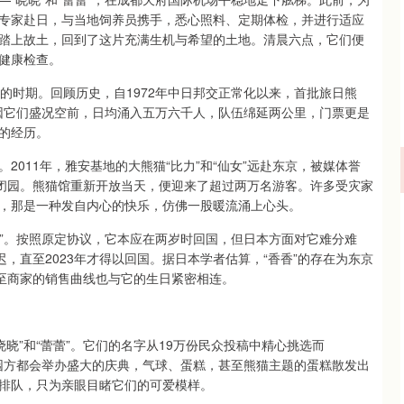
专家赴日，与当地饲养员携手，悉心照料、定期体检，并进行适应
踏上故土，回到了这片充满生机与希望的土地。清晨六点，它们便
健康检查。
猫”的时期。回顾历史，自1972年中日邦交正常化以来，首批旅日熊
曾因它们盛况空前，日均涌入五万六千人，队伍绵延两公里，门票更是
的经历。
011年，雅安基地的大熊猫“比力”和“仙女”远赴东京，被媒体誉
度闭园。熊猫馆重新开放当天，便迎来了超过两万名游客。许多受灾家
，那是一种发自内心的快乐，仿佛一股暖流涌上心头。
“香香”。按照原定协议，它本应在两岁时回国，但日本方面对它难分难
，直至2023年才得以回国。据日本学者估算，“香香”的存在为东京
甚至商家的销售曲线也与它的生日紧密相连。
晓晓”和“蕾蕾”。它们的名字从19万份民众投稿中精心挑选而
，园方都会举办盛大的庆典，气球、蛋糕，甚至熊猫主题的蛋糕散发出
排队，只为亲眼目睹它们的可爱模样。