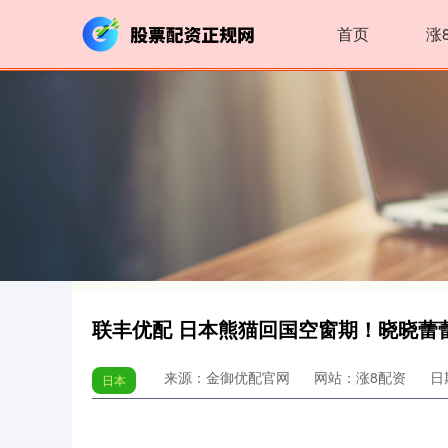
首页
涨
联丰优配 日本熊猫回国空窗期！晓晓蕾
来源：金御优配官网
网站：涨8配资
日期
日本