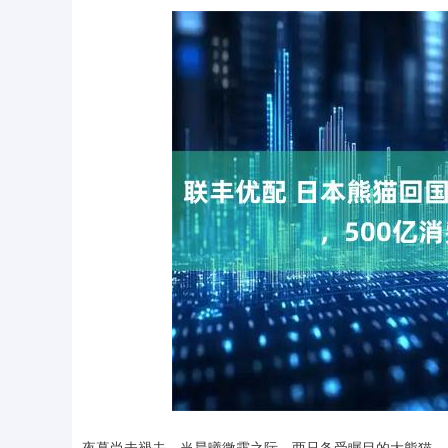
3940.04
深证成指
14311.
39.68
1.02%
夜幕尚未褪去，当晨曦微露之际，两只备受瞩目的大熊猫——