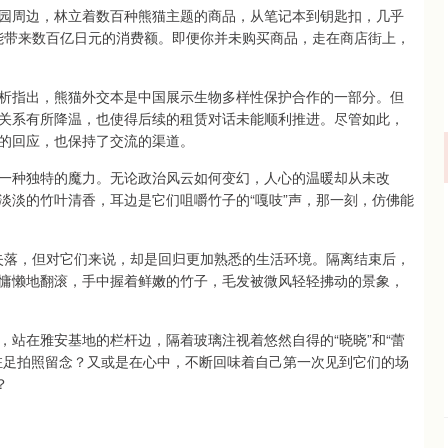
园周边，林立着数百种熊猫主题的商品，从笔记本到钥匙扣，几乎
就能带来数百亿日元的消费额。即便你并未购买商品，走在商店街上，
析指出，熊猫外交本是中国展示生物多样性保护合作的一部分。但
关系有所降温，也使得后续的租赁对话未能顺利推进。尽管如此，
的回应，也保持了交流的渠道。
一种独特的魔力。无论政治风云如何变幻，人心的温暖却从未改
淡淡的竹叶清香，耳边是它们咀嚼竹子的“嘎吱”声，那一刻，仿佛能
种失落，但对它们来说，却是回归更加熟悉的生活环境。隔离结束后，
慵懒地翻滚，手中握着鲜嫩的竹子，毛发被微风轻轻拂动的景象，
站在雅安基地的栏杆边，隔着玻璃注视着悠然自得的“晓晓”和“蕾
驻足拍照留念？又或是在心中，不断回味着自己第一次见到它们的场
？