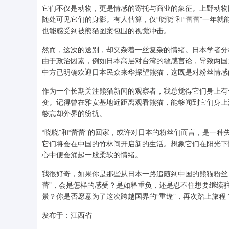
它们不仅是动物，更是情感的寄托与商业的象征。上野动物
随处可见它们的身影。有人估算，仅“晓晓”和“蕾蕾”一年
也能感受到被熊猫图案包围的视觉冲击。
然而，这次的送别，却夹杂着一丝复杂的情绪。日本学者分
由于政治因素，例如日本高层对台湾的敏感言论，导致两国
中方已明确欢迎日本民众来华探望熊猫，这既是对粉丝情感
作为一个长期关注熊猫新闻的观察者，我总觉得它们身上有
变。记得曾在雅安基地近距离观看熊猫，能够闻到它们身上
够忘却外界的纷扰。
“晓晓”和“蕾蕾”的回家，或许对日本的粉丝们而言，是一
它们将会在中国的竹林间开启新的生活。想象它们在阳光下
心中便会涌起一股柔软的情绪。
我很好奇，如果你是那些从日本一路追随到中国的熊猫粉丝，
蕾”，会是怎样的感受？是如释重负，还是忍不住想要继续
景？你是否愿意为了这次跨越国界的“重逢”，再次踏上旅程
发布于：江西省