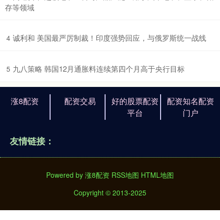
存等领域
​诚利和 美国最严厉制裁！印度强势回应，与俄罗斯统一战线
4
​九八策略 韩国12月通胀料连续第四个月高于央行目标
5
涨8配资
配资交易
好的股票配资
配资知名配资
平台
门户
友情链接：
Powered by
涨8配资
RSS地图
HTML地图
Copyright
© 2013-2025