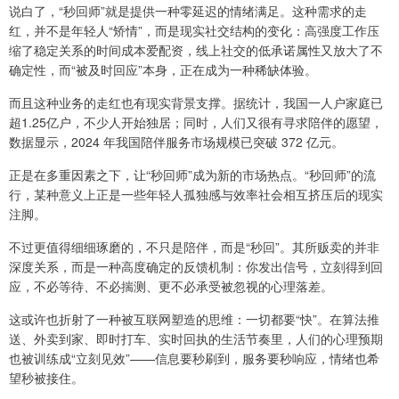
说白了，“秒回师”就是提供一种零延迟的情绪满足。这种需求的走
红，并不是年轻人“矫情”，而是现实社交结构的变化：高强度工作压
缩了稳定关系的时间成本爱配资，线上社交的低承诺属性又放大了不
确定性，而“被及时回应”本身，正在成为一种稀缺体验。
而且这种业务的走红也有现实背景支撑。据统计，我国一人户家庭已
超1.25亿户，不少人开始独居；同时，人们又很有寻求陪伴的愿望，
数据显示，2024 年我国陪伴服务市场规模已突破 372 亿元。
正是在多重因素之下，让“秒回师”成为新的市场热点。“秒回师”的流
行，某种意义上正是一些年轻人孤独感与效率社会相互挤压后的现实
注脚。
不过更值得细细琢磨的，不只是陪伴，而是“秒回”。其所贩卖的并非
深度关系，而是一种高度确定的反馈机制：你发出信号，立刻得到回
应，不必等待、不必揣测、更不必承受被忽视的心理落差。
这或许也折射了一种被互联网塑造的思维：一切都要“快”。在算法推
送、外卖到家、即时打车、实时回执的生活节奏里，人们的心理预期
也被训练成“立刻见效”——信息要秒刷到，服务要秒响应，情绪也希
望秒被接住。