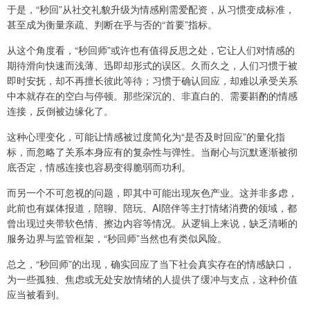
于是，“秒回”从社交礼貌升级为情感刚需爱配资，从习惯变成标准，
甚至成为衡量亲疏、判断在乎与否的“首要”指标。
从这个角度看，“秒回师”或许也有值得反思之处，它让人们对情感的
期待滑向快速而浅薄、迅即却形式的误区。久而久之，人们习惯于被
即时安抚，却不再擅长彼此等待；习惯于确认回应，却难以承受关系
中本就存在的空白与停顿。那些深沉的、非直白的、需要斟酌的情感
连接，反倒被边缘化了。
这种心理变化，可能让情感被过度简化为“是否及时回应”的量化指
标，而忽略了关系本身应有的复杂性与弹性。当耐心与沉默逐渐被彻
底否定，情感连接也容易变得脆弱而功利。
而另一个不可忽视的问题，即其中可能出现灰色产业。这并非多虑，
此前也有媒体报道，陪聊、陪玩、AI陪伴等主打情绪消费的领域，都
曾出现过夹带软色情、擦边内容等情况。从逻辑上来说，缺乏清晰的
服务边界与监管框架，“秒回师”当然也有类似风险。
总之，“秒回师”的出现，确实回应了当下社会真实存在的情感缺口，
为一些孤独、焦虑或无处安放情绪的人提供了缓冲与支点，这种价值
应当被看到。