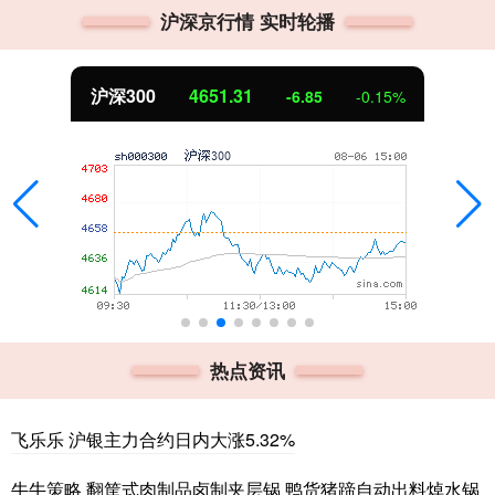
沪深京行情 实时轮播
沪深300
4651.31
-6.85
-0.15%
热点资讯
飞乐乐 沪银主力合约日内大涨5.32%
牛牛策略 翻筐式肉制品卤制夹层锅 鸭货猪蹄自动出料焯水锅