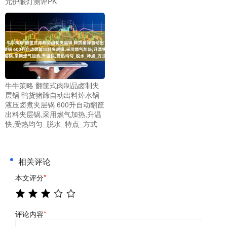
元护眼灯测评PK
牛牛策略 翻筐式肉制品卤制夹
层锅 鸭货猪蹄自动出料焯水锅
液压卤煮夹层锅 600升自动翻筐
出料夹层锅,采用燃气加热,升温
快,受热均匀_脱水_特点_方式
相关评论
本文评分
*
评论内容
*