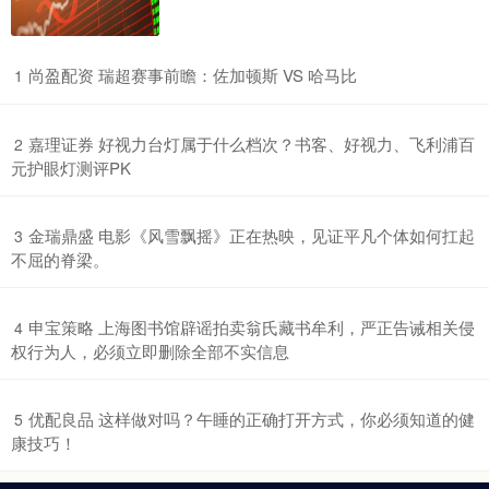
​尚盈配资 瑞超赛事前瞻：佐加顿斯 VS 哈马比
1
​嘉理证券 好视力台灯属于什么档次？书客、好视力、飞利浦百
2
元护眼灯测评PK
​金瑞鼎盛 电影《风雪飘摇》正在热映，见证平凡个体如何扛起
3
不屈的脊梁。
​申宝策略 上海图书馆辟谣拍卖翁氏藏书牟利，严正告诫相关侵
4
权行为人，必须立即删除全部不实信息
​优配良品 这样做对吗？午睡的正确打开方式，你必须知道的健
5
康技巧！