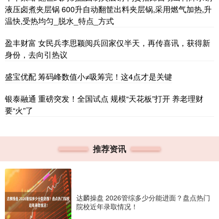
液压卤煮夹层锅 600升自动翻筐出料夹层锅,采用燃气加热,升
温快,受热均匀_脱水_特点_方式
盈丰财富 女民兵李思颖阅兵回家仅半天，再传喜讯，获得新
身份，去向引热议
盛宝优配 筹码峰数值小≠吸筹完！这4点才是关键
银泰融通 重磅突发！全国试点 规模“天花板”打开 养老理财
要“火”了
推荐资讯
达麟操盘 2026管综多少分能进面？盘点热门
院校近年录取情况！