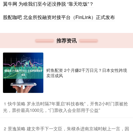
翼牛网 为啥我们至今还没挣脱 “靠天吃饭”？
股配咖吧 北金所投融资对接平台（FinLink）正式发布
推荐资讯
鳄鱼配资 2个月赚2千万日元？日本女性跨境
卖淫成风
​快牛策略 罗永浩时隔7年重启“科技春晚”，开售2小时门票被抢
1
光，票价最高1000元，“门票收入会全部用于公益”
​景逸策略 建文帝手下一文臣，朱棣杀进南京城时献上一言，因
2