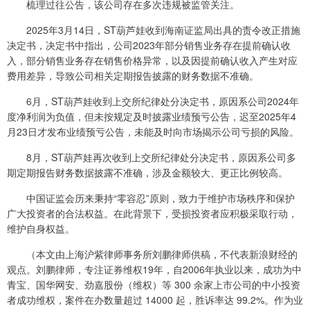
梳理过往公告，该公司存在多次违规被监管关注。
2025年3月14日，ST葫芦娃收到海南证监局出具的责令改正措施
决定书，决定书中指出，公司2023年部分销售业务存在提前确认收
入，部分销售业务存在销售价格异常，以及因提前确认收入产生对应
费用差异，导致公司相关定期报告披露的财务数据不准确。
6月，ST葫芦娃收到上交所纪律处分决定书，原因系公司2024年
度净利润为负值，但未按规定及时披露业绩预亏公告，迟至2025年4
月23日才发布业绩预亏公告，未能及时向市场揭示公司亏损的风险。
8月，ST葫芦娃再次收到上交所纪律处分决定书，原因系公司多
期定期报告财务数据披露不准确，涉及金额较大、更正比例较高。
中国证监会历来秉持“零容忍”原则，致力于维护市场秩序和保护
广大投资者的合法权益。在此背景下，受损投资者应积极采取行动，
维护自身权益。
（本文由上海沪紫律师事务所刘鹏律师供稿，不代表新浪财经的
观点。刘鹏律师，专注证券维权19年，自2006年执业以来，成功为中
青宝、国华网安、劲嘉股份（维权）等 300 余家上市公司的中小投资
者成功维权，案件在办数量超过 14000 起，胜诉率达 99.2%。作为业