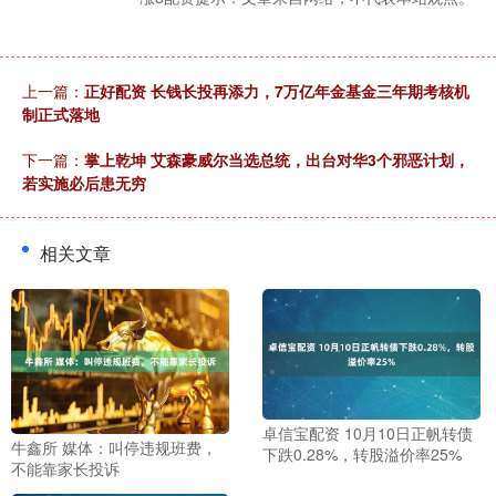
上一篇：
正好配资 长钱长投再添力，7万亿年金基金三年期考核机
制正式落地
下一篇：
掌上乾坤 艾森豪威尔当选总统，出台对华3个邪恶计划，
若实施必后患无穷
相关文章
卓信宝配资 10月10日正帆转债
牛鑫所 媒体：叫停违规班费，
下跌0.28%，转股溢价率25%
不能靠家长投诉