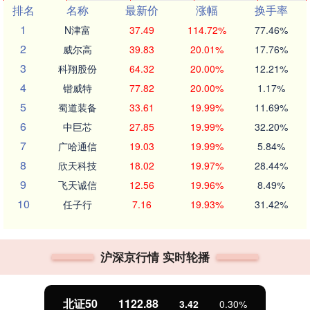
排名
名称
最新价
涨幅
换手率
1
N津富
37.49
114.72%
77.46%
2
威尔高
39.83
20.01%
17.76%
3
科翔股份
64.32
20.00%
12.21%
4
锴威特
77.82
20.00%
1.17%
5
蜀道装备
33.61
19.99%
11.69%
6
中巨芯
27.85
19.99%
32.20%
7
广哈通信
19.03
19.99%
5.84%
8
欣天科技
18.02
19.97%
28.44%
9
飞天诚信
12.56
19.96%
8.49%
10
任子行
7.16
19.93%
31.42%
沪深京行情 实时轮播
北证50
1122.88
3.42
0.30%