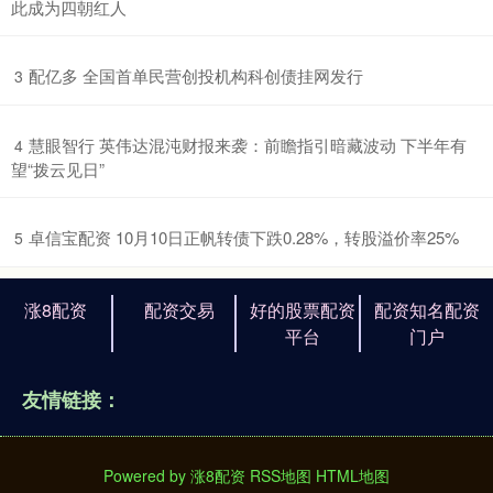
此成为四朝红人
​配亿多 全国首单民营创投机构科创债挂网发行
3
​慧眼智行 英伟达混沌财报来袭：前瞻指引暗藏波动 下半年有
4
望“拨云见日”
​卓信宝配资 10月10日正帆转债下跌0.28%，转股溢价率25%
5
涨8配资
配资交易
好的股票配资
配资知名配资
平台
门户
友情链接：
Powered by
涨8配资
RSS地图
HTML地图