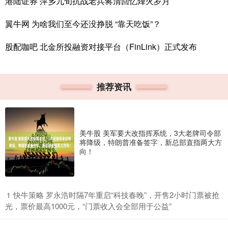
港陆证券 萍乡九旬抗战老兵蒋清回忆烽火岁月
翼牛网 为啥我们至今还没挣脱 “靠天吃饭”？
股配咖吧 北金所投融资对接平台（FinLink）正式发布
推荐资讯
美牛股 美军要大改指挥系统，3大老牌司令部
将降级，特朗普准备签字，新总部直指两大方
向！
​快牛策略 罗永浩时隔7年重启“科技春晚”，开售2小时门票被抢
1
光，票价最高1000元，“门票收入会全部用于公益”