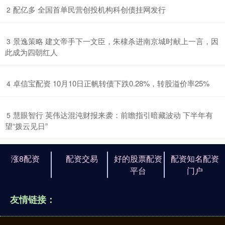
​配亿多 全国首单民营创投机构科创债挂网发行
2
​景逸策略 建文帝手下一文臣，朱棣杀进南京城时献上一言，因
3
此成为四朝红人
​卓信宝配资 10月10日正帆转债下跌0.28%，转股溢价率25%
4
​慧眼智行 英伟达混沌财报来袭：前瞻指引暗藏波动 下半年有
5
望“拨云见日”
涨8配资
配资交易
好的股票配资
配资知名配资
平台
门户
友情链接：