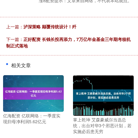
涨8配资提示：文章来自网络，不代表本站观点。
上一篇：
泸深策略 颠覆传统设计！歼
下一篇：
正好配资 长钱长投再添力，7万亿年金基金三年期考核机
制正式落地
相关文章
亿海配资 亿联网络：一季度实
掌上乾坤 艾森豪威尔当选总
现归母净利润5.62亿元
统，出台对华3个邪恶计划，若
实施必后患无穷