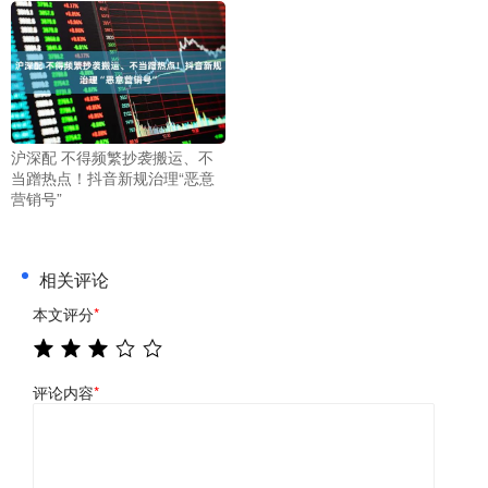
沪深配 不得频繁抄袭搬运、不
当蹭热点！抖音新规治理“恶意
营销号”
相关评论
本文评分
*
评论内容
*